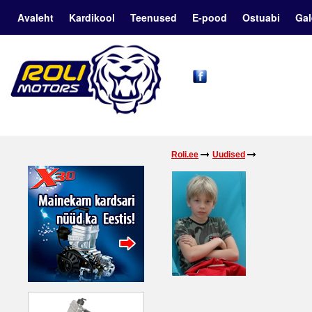
Avaleht
Kardikool
Teenused
E-pood
Ostuabi
Gal
Roli.ee
Uudised